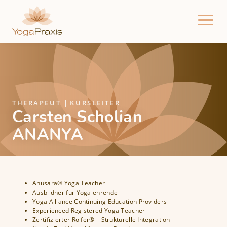
Direkt
zum
Inhalt
H
a
u
p
t
THERAPEUT
KURSLEITER
Carsten Scholian
n
ANANYA
a
v
i
g
a
Anusara® Yoga Teacher
Ausbildner für Yogalehrende
t
Yoga Alliance Continuing Education Providers
i
Experienced Registered Yoga Teacher
Zertifizierter Rolfer® – Strukturelle Integration
o