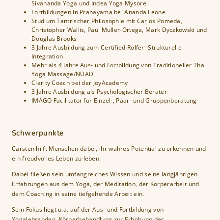
Sivananda Yoga und Indea Yoga Mysore
Fortbildungen in Pranayama bei Ananda Leone
Studium Tantrischer Philosophie mit Carlos Pomeda,
Christopher Wallis, Paul Muller-Ortega, Mark Dyczkowski und
Douglas Brooks
3 Jahre Ausbildung zum Certified Rolfer -Strukturelle
Integration
Mehr als 4 Jahre Aus- und Fortbildung von Traditioneller Thai
Yoga Massage/NUAD
Clarity Coach bei der JoyAcademy
3 Jahre Ausbildung als Psychologischer Berater
IMAGO Facilitator für Einzel-, Paar- und Gruppenberatung
Schwerpunkte
Carsten hilft Menschen dabei, ihr wahres Potential zu erkennen und
ein freudvolles Leben zu leben.
Dabei fließen sein umfangreiches Wissen und seine langjährigen
Erfahrungen aus dem Yoga, der Meditation, der Körperarbeit und
dem Coaching in seine tiefgehende Arbeit ein.
Sein Fokus liegt u.a. auf der Aus- und Fortbildung von
Yogalehrenden, Körperbehandlung zur Erhöhung des