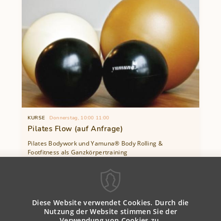
KURSE
Donnerstag, 10:00
11:00
Pilates Flow (auf Anfrage)
Pilates Bodywork und Yamuna® Body Rolling &
Footfitness als Ganzkörpertraining
Weiterlesen
über
Pilates
Flow
Diese Website verwendet Cookies. Durch die
(auf
Nutzung der Website stimmen Sie der
Anfrage)
Verwendung von Cookies zu.