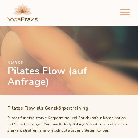
Direkt
zum
Inhalt
H
a
u
p
t
KURSE
Pilates Flow (auf
n
Anfrage)
a
v
i
g
Pilates Flow als Ganzkörpertraining
a
Pilates für eine starke Körpermitte und Bauchkraft in Kombination
t
mit Selbstmassage: Yamuna® Body Rolling & Foot Fitness für einen
i
starken, straffen, anatomisch gut ausgerichteten Körper.
o