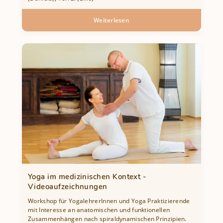
Weiterlesen
über
Yin
Yoga
–
Workshoptermine
im
Herbst
&
Winter
Yoga im medizinischen Kontext -
Videoaufzeichnungen
Workshop für YogalehrerInnen und Yoga Praktizierende
mit Interesse an anatomischen und funktionellen
Zusammenhängen nach spiraldynamischen Prinzipien.