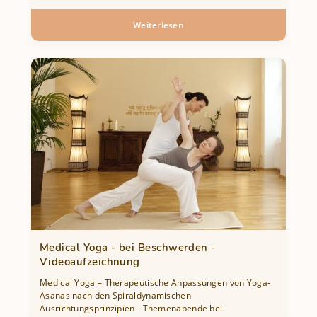
Weiterlesen
über
Yoga
im
medizinischen
Kontext
-
Videoaufzeichnungen
Medical Yoga - bei Beschwerden -
Videoaufzeichnung
Medical Yoga – Therapeutische Anpassungen von Yoga-
Asanas nach den Spiraldynamischen
Ausrichtungsprinzipien - Themenabende bei