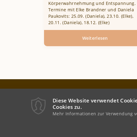
Körperwahrnehmung und Entspannung.
Termine mit Elke Brandner und Daniela
Paukovits: 25.09. (Daniela), 23.10. (Elke),
20.11. (Daniela), 18.12. (Elke)
Weiterlesen
über
Yin
Yoga
–
Workshopter
im
Herbst
YogaPraxis
&
Hahngasse 20
Winter
Diese Website verwendet Cookie
1090 Wien
Cookies zu.
Österreich / Austria
Mehr Informationen zur Verwendung vo
+43 664 1104609