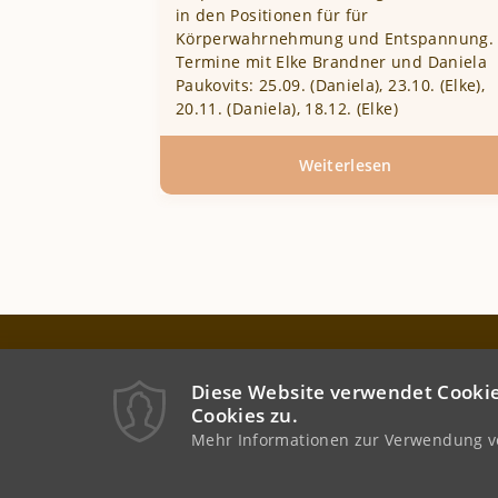
in den Positionen für für
Körperwahrnehmung und Entspannung.
Termine mit Elke Brandner und Daniela
Paukovits: 25.09. (Daniela), 23.10. (Elke),
20.11. (Daniela), 18.12. (Elke)
Weiterlesen
über
Yin
Yoga
–
Workshopter
im
Herbst
YogaPraxis
&
Hahngasse 20
Winter
Diese Website verwendet Cookie
1090 Wien
Cookies zu.
Österreich / Austria
Mehr Informationen zur Verwendung vo
+43 664 1104609