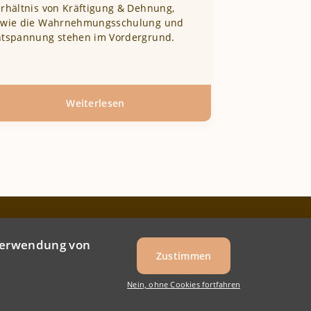
rhältnis von Kräftigung & Dehnung,
owie die Wahrnehmungsschulung und
ntspannung stehen im Vordergrund.
Weiterlesen
über
Medical
Yoga
NEWSLETTER
IMPRESSUM
AGB
DATENSCHUTZ
ußzeilenmenü
 Verwendung von
Zustimmen
Nein, ohne Cookies fortfahren