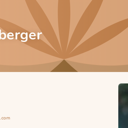
berger
r.com