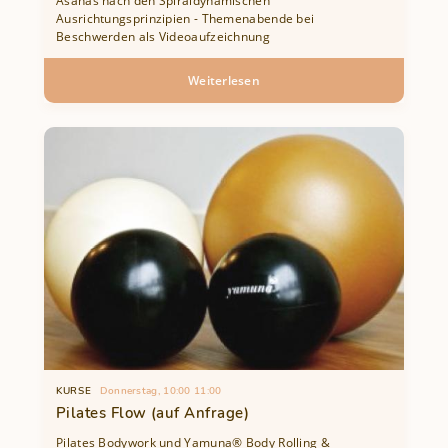
Asanas nach den Spiraldynamischen
Ausrichtungsprinzipien - Themenabende bei
Beschwerden als Videoaufzeichnung
Weiterlesen
über
Medical
Yoga
-
bei
Beschwerden
-
Videoaufzeichnung
KURSE
Donnerstag, 10:00
11:00
Pilates Flow (auf Anfrage)
Pilates Bodywork und Yamuna® Body Rolling &