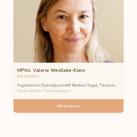
MPhil. Valerie Westlake-Klein
Kursleiterin
Yogalehrerin (Spiraldynamik® Medical Yoga), Tänzerin,
Choreografin, Tanzpädagogin
Weiterlesen
über
MPhil.
Valerie
Westlake-
Klein